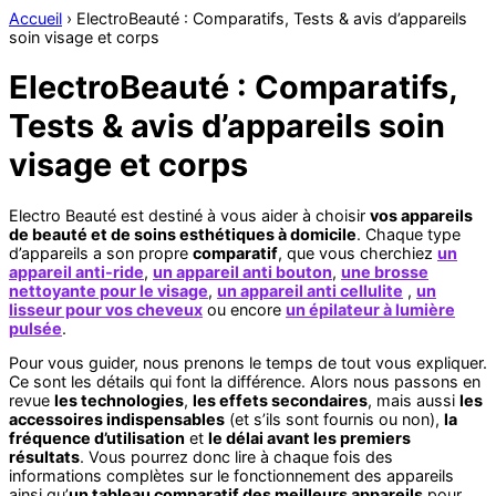
Accueil
›
ElectroBeauté : Comparatifs, Tests & avis d’appareils
soin visage et corps
ElectroBeauté : Comparatifs,
Tests & avis d’appareils soin
visage et corps
Electro Beauté est destiné à vous aider à choisir
vos appareils
de beauté et de soins esthétiques à domicile
. Chaque type
d’appareils a son propre
comparatif
, que vous cherchiez
un
appareil anti-ride
,
un appareil anti bouton
,
une brosse
nettoyante pour le visage
,
un appareil anti cellulite
,
un
lisseur pour vos cheveux
ou encore
un épilateur à lumière
pulsée
.
Pour vous guider, nous prenons le temps de tout vous expliquer.
Ce sont les détails qui font la différence. Alors nous passons en
revue
les technologies
,
les effets secondaires
, mais aussi
les
accessoires indispensables
(et s’ils sont fournis ou non),
la
fréquence d’utilisation
et
le délai avant les premiers
résultats
. Vous pourrez donc lire à chaque fois des
informations complètes sur le fonctionnement des appareils
ainsi qu’
un tableau comparatif des meilleurs appareils
pour