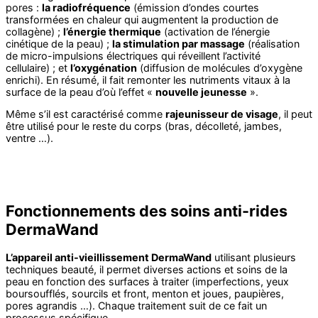
pores :
la radiofréquence
(émission d’ondes courtes
transformées en chaleur qui augmentent la production de
collagène) ;
l’énergie thermique
(activation de l’énergie
cinétique de la peau) ;
la stimulation par massage
(réalisation
de micro-impulsions électriques qui réveillent l’activité
cellulaire) ; et
l’oxygénation
(diffusion de molécules d’oxygène
enrichi). En résumé, il fait remonter les nutriments vitaux à la
surface de la peau d’où l’effet «
nouvelle jeunesse
».
Même s’il est caractérisé comme
rajeunisseur de visage
, il peut
être utilisé pour le reste du corps (bras, décolleté, jambes,
ventre …).
Fonctionnements des soins anti-rides
DermaWand
L’appareil anti-vieillissement DermaWand
utilisant plusieurs
techniques beauté, il permet diverses actions et soins de la
peau en fonction des surfaces à traiter (imperfections, yeux
boursoufflés, sourcils et front, menton et joues, paupières,
pores agrandis …). Chaque traitement suit de ce fait un
processus spécifique.