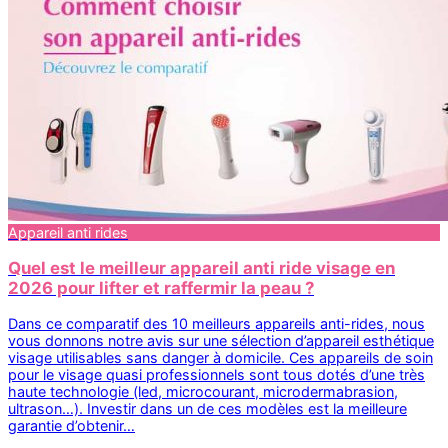
Appareil anti rides
Quel est le meilleur appareil anti ride visage en
2026 pour lifter et raffermir la peau ?
Dans ce comparatif des 10 meilleurs appareils anti-rides, nous
vous donnons notre avis sur une sélection d’appareil esthétique
visage utilisables sans danger à domicile. Ces appareils de soin
pour le visage quasi professionnels sont tous dotés d’une très
haute technologie (led, microcourant, microdermabrasion,
ultrason…). Investir dans un de ces modèles est la meilleure
garantie d’obtenir…