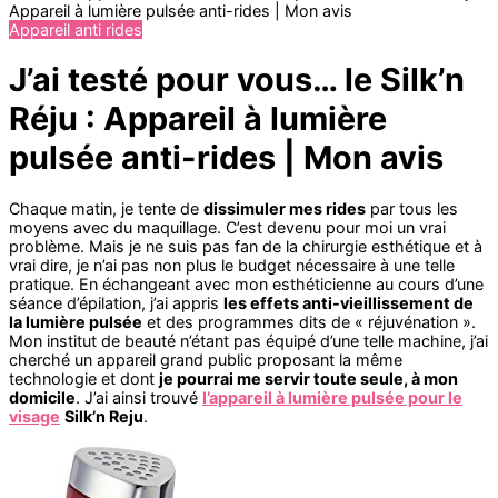
Appareil à lumière pulsée anti-rides | Mon avis
Appareil anti rides
J’ai testé pour vous… le Silk’n
Réju : Appareil à lumière
pulsée anti-rides | Mon avis
Chaque matin, je tente de
dissimuler mes rides
par tous les
moyens avec du maquillage. C’est devenu pour moi un vrai
problème. Mais je ne suis pas fan de la chirurgie esthétique et à
vrai dire, je n’ai pas non plus le budget nécessaire à une telle
pratique. En échangeant avec mon esthéticienne au cours d’une
séance d’épilation, j’ai appris
les effets anti-vieillissement de
la lumière pulsée
et des programmes dits de « réjuvénation ».
Mon institut de beauté n’étant pas équipé d’une telle machine, j’ai
cherché un appareil grand public proposant la même
technologie et dont
je pourrai me servir toute seule, à mon
domicile
. J’ai ainsi trouvé
l’appareil à lumière pulsée pour le
visage
Silk’n Reju
.