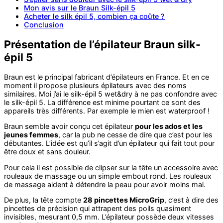
Mon avis sur le Braun Silk-épil 5
Acheter le silk épil 5, combien ça coûte ?
Conclusion
Présentation de l’épilateur Braun silk-
épil 5
Braun est le principal fabricant d’épilateurs en France. Et en ce
moment il propose plusieurs épilateurs avec des noms
similaires. Moi j’ai le silk-épil 5 wet&dry à ne pas confondre avec
le silk-épil 5. La différence est minime pourtant ce sont des
appareils très différents. Par exemple le mien est waterproof !
Braun semble avoir conçu cet épilateur
pour les ados et les
jeunes femmes
, car la pub ne cesse de dire que c’est pour les
débutantes. L’idée est qu’il s’agit d’un épilateur qui fait tout pour
être doux et sans douleur.
Pour cela il est possible de clipser sur la tête un accessoire avec
rouleaux de massage ou un simple embout rond. Les rouleaux
de massage aident à détendre la peau pour avoir moins mal.
De plus, la tête compte
28 pincettes MicroGrip
, c’est à dire des
pincettes de précision qui attrapent des poils quasiment
invisibles, mesurant 0,5 mm. L’épilateur possède deux vitesses