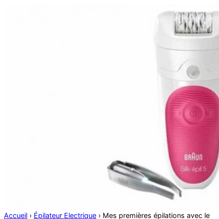
Accueil
›
Épilateur Electrique
›
Mes premières épilations avec le