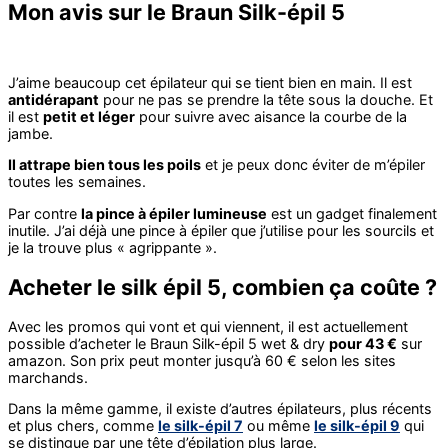
Mon avis sur le Braun Silk-épil 5
J’aime beaucoup cet épilateur qui se tient bien en main. Il est
antidérapant
pour ne pas se prendre la tête sous la douche. Et
il est
petit et léger
pour suivre avec aisance la courbe de la
jambe.
Il attrape bien tous les poils
et je peux donc éviter de m’épiler
toutes les semaines.
Par contre
la pince à épiler lumineuse
est un gadget finalement
inutile. J’ai déjà une pince à épiler que j’utilise pour les sourcils et
je la trouve plus « agrippante ».
Acheter le silk épil 5, combien ça coûte ?
Avec les promos qui vont et qui viennent, il est actuellement
possible d’acheter le Braun Silk-épil 5 wet & dry
pour 43 €
sur
amazon. Son prix peut monter jusqu’à 60 € selon les sites
marchands.
Dans la même gamme, il existe d’autres épilateurs, plus récents
et plus chers, comme
le silk-épil 7
ou même
le silk-épil 9
qui
se distingue par une tête d’épilation plus large.