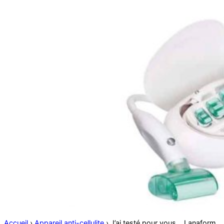
Accueil
›
Appareil anti-cellulite
›
J’ai testé pour vous… Lanaform