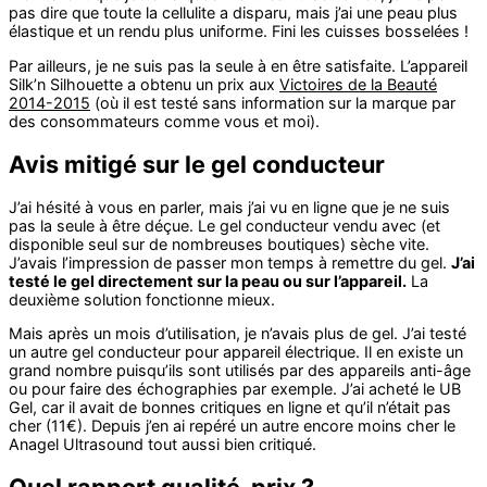
pas dire que toute la cellulite a disparu, mais j’ai une peau plus
élastique et un rendu plus uniforme. Fini les cuisses bosselées !
Par ailleurs, je ne suis pas la seule à en être satisfaite. L’appareil
Silk’n Silhouette a obtenu un prix aux
Victoires de la Beauté
2014-2015
(où il est testé sans information sur la marque par
des consommateurs comme vous et moi).
Avis mitigé sur le gel conducteur
J’ai hésité à vous en parler, mais j’ai vu en ligne que je ne suis
pas la seule à être déçue. Le gel conducteur vendu avec (et
disponible seul sur de nombreuses boutiques) sèche vite.
J’avais l’impression de passer mon temps à remettre du gel.
J’ai
testé le gel directement sur la peau ou sur l’appareil.
La
deuxième solution fonctionne mieux.
Mais après un mois d’utilisation, je n’avais plus de gel. J’ai testé
un autre gel conducteur pour appareil électrique. Il en existe un
grand nombre puisqu’ils sont utilisés par des appareils anti-âge
ou pour faire des échographies par exemple. J’ai acheté le UB
Gel, car il avait de bonnes critiques en ligne et qu’il n’était pas
cher (11€). Depuis j’en ai repéré un autre encore moins cher le
Anagel Ultrasound tout aussi bien critiqué.
Quel rapport qualité-prix ?