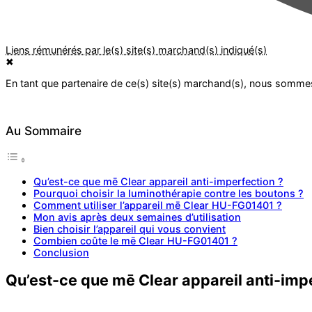
✖
Au Sommaire
Qu’est-ce que mē Clear appareil anti-imperfection ?
Pourquoi choisir la luminothérapie contre les boutons ?
Comment utiliser l’appareil mē Clear HU-FG01401 ?
Mon avis après deux semaines d’utilisation
Bien choisir l’appareil qui vous convient
Combien coûte le mē Clear HU-FG01401 ?
Conclusion
Qu’est-ce que mē Clear appareil anti-imp