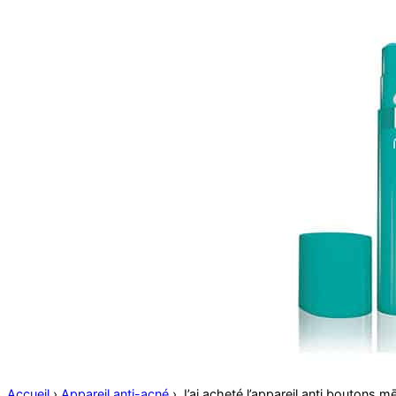
Accueil
›
Appareil anti-acné
›
J’ai acheté l’appareil anti boutons