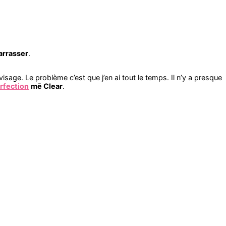
arrasser
.
isage. Le problème c’est que j’en ai tout le temps. Il n’y a presque
erfection
mē Clear
.