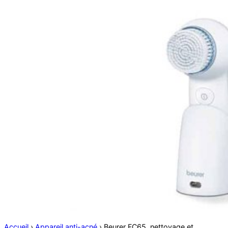
Accueil
›
Appareil anti-acné
›
Beurer FC65, nettoyage et