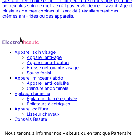
suis une trentenaire et qu’il serait peut-être temps que je prenne
un peu plus soin de moi. Je n’ai pas envie de vieillir avant l’âge et
plusieurs de mes copines utilisent déjà régulièrement des
crèmes anti-rides ou des appareils…
Appareil soin visage
Appareil anti-âge
Appareil anti-bouton
Brosse nettoyante visage
Sauna facial
Appareil minceur / abdo
Appareil anti-cellulite
Ceinture abdominale
Épilation féminine
Épilateurs lumière pulsée
Épilateurs électriques
Appareil coiffure
Lisseur cheveux
Conseils Beauté
Nous tenons à informer nos visiteurs qu'en tant que Partenaire