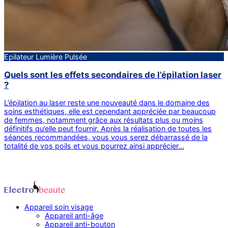
Epilateur Lumière Pulsée
Quels sont les effets secondaires de l’épilation laser
?
L’épilation au laser reste une nouveauté dans le domaine des
soins esthétiques, elle est cependant appréciée par beaucoup
de femmes, notamment grâce aux résultats plus ou moins
définitifs qu’elle peut fournir. Après la réalisation de toutes les
séances recommandées, vous vous serez débarrassé de la
totalité de vos poils et vous pourrez ainsi apprécier…
Appareil soin visage
Appareil anti-âge
Appareil anti-bouton