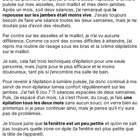
pulsée sur mes aisselles, mon maillot et mes demi-jambes.
Après un mois, soit deux séances, j’ai remarqué que
la
repousse sur les jambes était moins vive
. J’avais toujours
besoin de faire une séance toutes les deux semaines, mais je ne
doutais pas d’avoir des résultats.
Par contre sur les aisselles et le maillot, je n’ai vu aucune
différence. Comme ce sont des zones difficiles à atteindre, j’ai
repris ma routine de rasage sous les bras et la crème dépilatoire
sur le maillot.
Je sais, cela fait trois techniques d’épilation pour une seule
personne, mais j’opte pour le plus efficace et le moins
douloureux, tant pis si j’encombre ma salle de bain.
Pour revenir à l’épilation à lumière pulsée, j’ai donc continué à me
servir de mon épilateur lumea confort régulièrement sur les
jambes. J’ai fait 6 (ou 7 ?) séances espacées de deux semaines.
Puis, j’ai espacé d’un mois. Là c’est l’hiver, du coup, je fais
une
épilation tous les deux mois
sans aucun souci, on verra bien au
printemps si je peux continuer ainsi, mais je pense qu’il n’y aura
pas de problèmes.
Je trouve juste que
la fenêtre est un peu petite
et qu’on ne sait
pas toujours quelle zone on épile (la fenêtre est plus petite que
la tête de l’appareil).