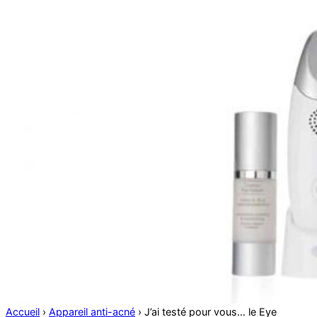
Accueil
›
Appareil anti-acné
›
J’ai testé pour vous… le Eye