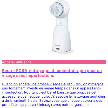
Appareil anti-acné
Beurer FC65, nettoyage et luminothérapie pour un
visage sans imperfections
Quand on achète une brosse visage Beurer FC65, on n’imagine
pas forcément investir en même temps dans un appareil anti-
imperfection. Pourtant c’est bel et bien ce que propose cet
accessoire cosmétique, puisqu’il associe le nettoyage quotidien
à de la luminothérapie. Saviez-vous que chaque couleur a des
propriétés qui peuvent interagir avec notre organisme…