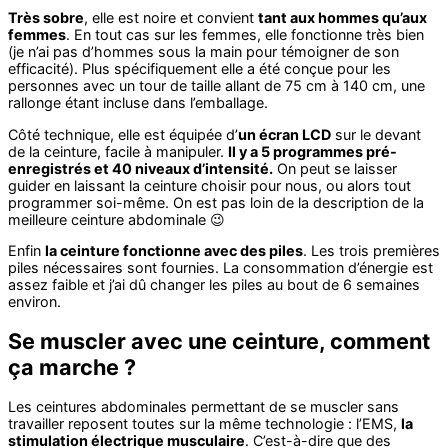
Très sobre
, elle est noire et convient
tant aux hommes qu’aux
femmes
. En tout cas sur les femmes, elle fonctionne très bien
(je n’ai pas d’hommes sous la main pour témoigner de son
efficacité). Plus spécifiquement elle a été conçue pour les
personnes avec un tour de taille allant de 75 cm à 140 cm, une
rallonge étant incluse dans l’emballage.
Côté technique, elle est équipée d’
un écran LCD
sur le devant
de la ceinture, facile à manipuler.
Il y a 5 programmes pré-
enregistrés et 40 niveaux d’intensité.
On peut se laisser
guider en laissant la ceinture choisir pour nous, ou alors tout
programmer soi-même. On est pas loin de la description de la
meilleure ceinture abdominale 😉
Enfin
la ceinture fonctionne avec des piles
. Les trois premières
piles nécessaires sont fournies. La consommation d’énergie est
assez faible et j’ai dû changer les piles au bout de 6 semaines
environ.
Se muscler avec une ceinture, comment
ça marche ?
Les ceintures abdominales permettant de se muscler sans
travailler reposent toutes sur la même technologie : l’EMS,
la
stimulation électrique musculaire
. C’est-à-dire que des