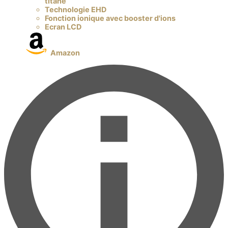
titane
Technologie EHD
Fonction ionique avec booster d'ions
Ecran LCD
Amazon