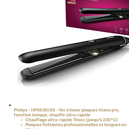
Philips - HPS930/00 - Fer à lisser plaques titane pro,
fonction ionique, chauffe ultra-rapide
Chauffage ultra-rapide 15sec (jusqu'à 230°C)
Plaques flottantes professionnelles et longues en