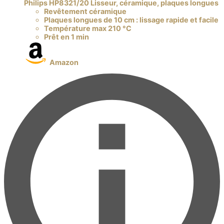
Philips HP8321/20 Lisseur, céramique, plaques longues
Revêtement céramique
Plaques longues de 10 cm : lissage rapide et facile
Température max 210 °C
Prêt en 1 min
Amazon