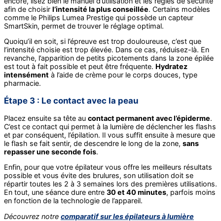
encore, lisez bien le manuel d’utilisation et les règles de sécurité
afin de choisir
l’intensité la plus conseillée
. Certains modèles
comme le Philips Lumea Prestige qui possède un capteur
SmartSkin, permet de trouver le réglage optimal.
Quoiqu’il en soit, si l’épreuve est trop douloureuse, c’est que
l’intensité choisie est trop élevée. Dans ce cas, réduisez-là. En
revanche, l’apparition de petits picotements dans la zone épilée
est tout à fait possible et peut être fréquente.
Hydratez
intensément
à l’aide de crème pour le corps douces, type
pharmacie.
Étape 3 : Le contact avec la peau
Placez ensuite sa tête au
contact permanent avec l’épiderme
.
C’est ce contact qui permet à la lumière de déclencher les flashs
et par conséquent, l’épilation. Il vous suffit ensuite à mesure que
le flash se fait sentir, de descendre le long de la zone,
sans
repasser une seconde fois
.
Enfin, pour que votre épilateur vous offre les meilleurs résultats
possible et vous évite des brulures, son utilisation doit se
répartir toutes les 2 à 3 semaines lors des premières utilisations.
En tout, une séance dure entre
30 et 40 minutes
, parfois moins
en fonction de la technologie de l’appareil.
Découvrez notre
comparatif sur les épilateurs à lumière